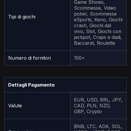
Game Shows,
Scommesse, Video
poker, Scommesse
Tipi di giochi
eSports, Keno, Giochi
crash, Giochi dal
vivo, Slot, Giochi con
jackpot, Craps e dadi,
Baccarat, Roulette
Numero di fornitori
150+
Dettagli Pagamento
EUR, USD, BRL, JPY,
Valute
CAD, PLN, NZD,
GBP, Crypto
BNB, LTC, ADA, SOL,