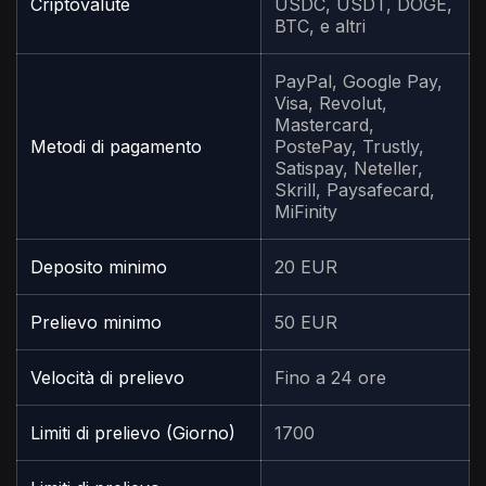
Criptovalute
USDC, USDT, DOGE,
BTC, e altri
PayPal, Google Pay,
Visa, Revolut,
Mastercard,
Metodi di pagamento
PostePay, Trustly,
Satispay, Neteller,
Skrill, Paysafecard,
MiFinity
Deposito minimo
20 EUR
Prelievo minimo
50 EUR
Velocità di prelievo
Fino a 24 ore
Limiti di prelievo (Giorno)
1700