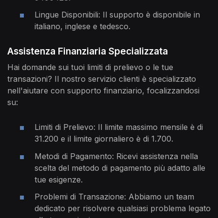
Lingue Disponibili:
Il supporto è disponibile in
italiano, inglese e tedesco.
Assistenza Finanziaria Specializzata
Hai domande sui tuoi limiti di prelievo o le tue
transazioni? Il nostro servizio clienti è specializzato
nell'aiutare con supporto finanziario, focalizzandosi
su:
Limiti di Prelievo:
Il limite massimo mensile è di
31.200 e il limite giornaliero è di 1.700.
Metodi di Pagamento:
Ricevi assistenza nella
scelta del metodo di pagamento più adatto alle
tue esigenze.
Problemi di Transazione:
Abbiamo un team
dedicato per risolvere qualsiasi problema legato