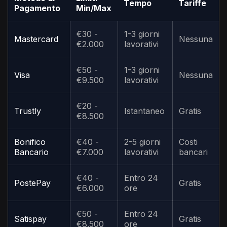
Tempo
Tariffe
Pagamento
Min/Max
€30 -
1-3 giorni
Mastercard
Nessuna
€2.000
lavorativi
€50 -
1-3 giorni
Visa
Nessuna
€9.500
lavorativi
€20 -
Trustly
Istantaneo
Gratis
€8.500
Bonifico
€40 -
2-5 giorni
Costi
Bancario
€7.000
lavorativi
bancari
€40 -
Entro 24
PostePay
Gratis
€6.000
ore
€50 -
Entro 24
Satispay
Gratis
€8.500
ore