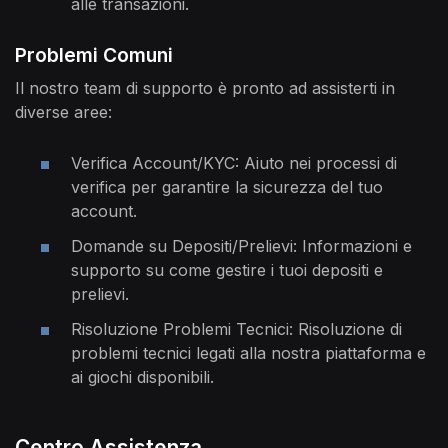
alle transazioni.
Problemi Comuni
Il nostro team di supporto è pronto ad assisterti in
diverse aree:
Verifica Account/KYC:
Aiuto nei processi di
verifica per garantire la sicurezza del tuo
account.
Domande su Depositi/Prelievi:
Informazioni e
supporto su come gestire i tuoi depositi e
prelievi.
Risoluzione Problemi Tecnici:
Risoluzione di
problemi tecnici legati alla nostra piattaforma e
ai giochi disponibili.
Centro Assistenza