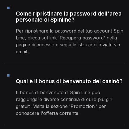
Come ripristinare la password dell'area
personale di Spinline?
Per ripristinare la password del tuo account Spin
Line, clicca sul link 'Recupera password' nella
pagina di accesso e segui le istruzioni inviate via
email.
Qual è il bonus di benvenuto del casinò?
Il bonus di benvenuto di Spin Line può
raggiungere diverse centinaia di euro più giri
gratuiti. Visita la sezione 'Promozioni' per
conoscere l'offerta corrente.