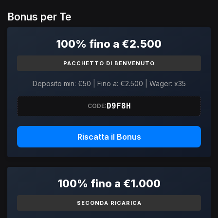
Bonus per Te
100% fino a €2.500
PACCHETTO DI BENVENUTO
Deposito min: €50 | Fino a: €2.500 | Wager: x35
D9F8H
CODE:
Riscatta il Bonus
100% fino a €1.000
SECONDA RICARICA